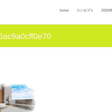
home
コンセプト
202
ac9a0cff0e70