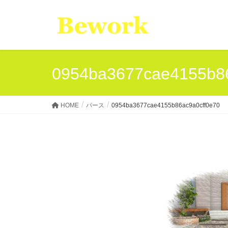
0954ba3677cae4155b86
HOME
パース
0954ba3677cae4155b86ac9a0cff0e70